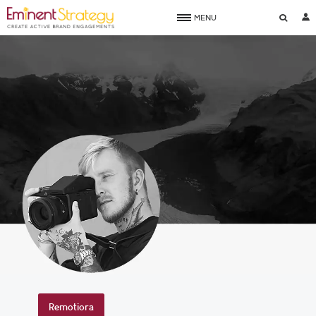
MENU
Remotiora