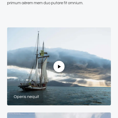
primum aërem mem duo putare fit omnium.
Operis nequit