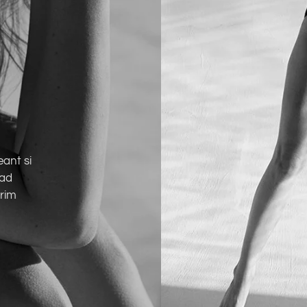
ant si
 ad
rim