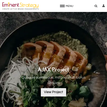
MENU
AJAX Project
Quisque scelerisque, magna vitae luctus
ultricies
View Project